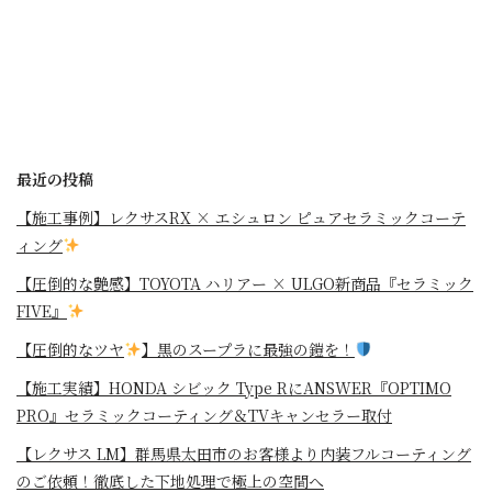
最近の投稿
【施工事例】レクサスRX × エシュロン ピュアセラミックコーテ
ィング
【圧倒的な艶感】TOYOTA ハリアー × ULGO新商品『セラミック
FIVE』
【圧倒的なツヤ
】黒のスープラに最強の鎧を！
⁡【施工実績】HONDA シビック Type RにANSWER『OPTIMO
PRO』セラミックコーティング＆TVキャンセラー取付
【レクサス LM】群馬県太田市のお客様より内装フルコーティング
のご依頼！徹底した下地処理で極上の空間へ