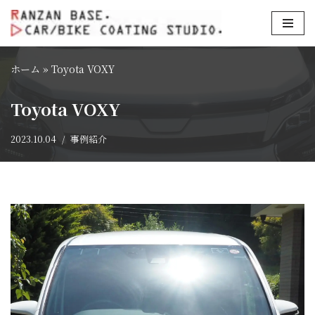
コ
ン
ホーム
»
Toyota VOXY
テ
ン
Toyota VOXY
ツ
へ
2023.10.04
事例紹介
ス
キ
ッ
プ