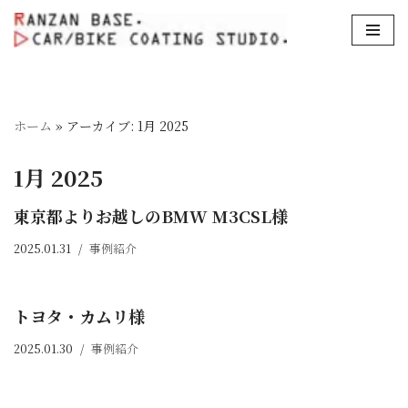
コ
ン
テ
ン
ホーム
»
アーカイブ: 1月 2025
ツ
へ
1月 2025
ス
キ
東京都よりお越しのBMW M3CSL様
ッ
2025.01.31
事例紹介
プ
トヨタ・カムリ様
2025.01.30
事例紹介