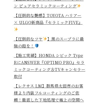
ン ピュアセラミックコーティング
【圧倒的な艶感】TOYOTA ハリアー
× ULGO新商品『セラミックFIVE』
【圧倒的なツヤ
】黒のスープラに最
強の鎧を！
⁡【施工実績】HONDA シビック Type
RにANSWER『OPTIMO PRO』セラ
ミックコーティング＆TVキャンセラー
取付
【レクサス LM】群馬県太田市のお客
様より内装フルコーティングのご依
頼！徹底した下地処理で極上の空間へ