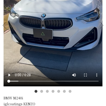
BMW M240i
iglcoatings KENZO