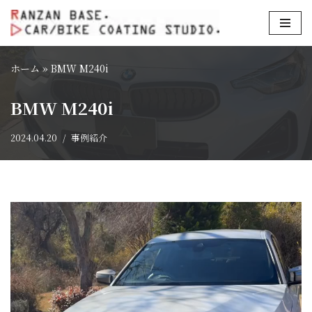
コ
ン
ホーム
»
BMW M240i
テ
ン
BMW M240i
ツ
へ
2024.04.20
事例紹介
ス
キ
ッ
プ