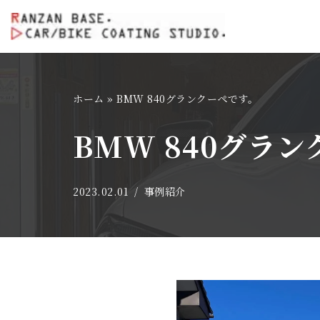
コ
ン
テ
ホーム
»
BMW 840グランクーペです。
ン
ツ
BMW 840グラ
へ
ス
キ
2023.02.01
事例紹介
ッ
プ