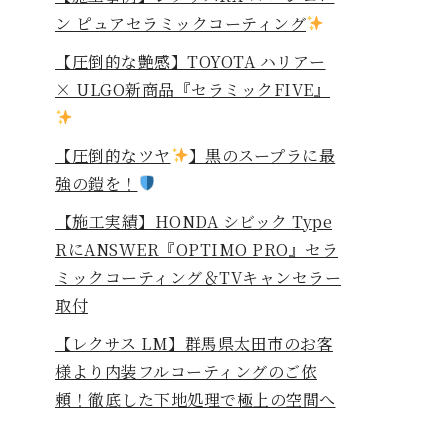
ン ピュアセラミックコーティング
【圧倒的な艶感】TOYOTA ハリアー
× ULGO新商品『セラミックFIVE』
【圧倒的なツヤ
】黒のスープラに最
強の鎧を！
⁡【施工実績】HONDA シビック Type
RにANSWER『OPTIMO PRO』セラ
ミックコーティング＆TVキャンセラー
取付
【レクサス LM】群馬県太田市のお客
様より内装フルコーティングのご依
頼！徹底した下地処理で極上の空間へ