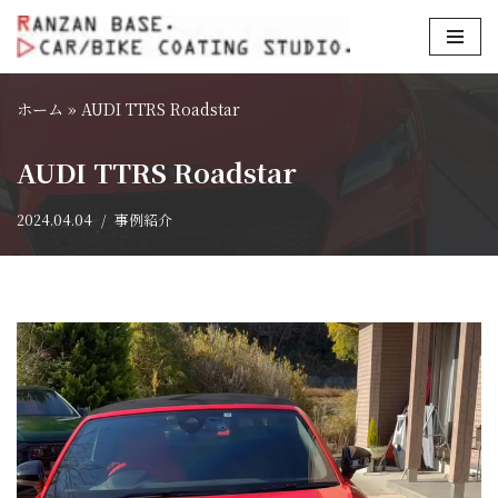
コ
ン
ホーム
»
AUDI TTRS Roadstar
テ
ン
AUDI TTRS Roadstar
ツ
へ
2024.04.04
事例紹介
ス
キ
ッ
プ