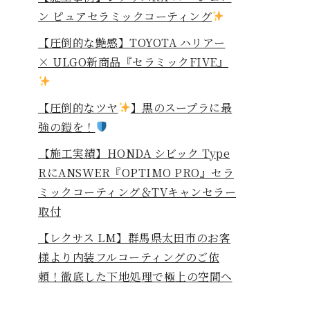
ン ピュアセラミックコーティング
【圧倒的な艶感】TOYOTA ハリアー
× ULGO新商品『セラミックFIVE』
【圧倒的なツヤ
】黒のスープラに最
強の鎧を！
⁡【施工実績】HONDA シビック Type
RにANSWER『OPTIMO PRO』セラ
ミックコーティング＆TVキャンセラー
取付
【レクサス LM】群馬県太田市のお客
様より内装フルコーティングのご依
頼！徹底した下地処理で極上の空間へ