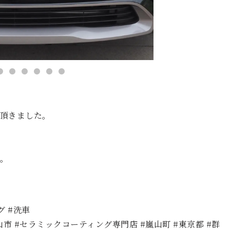
頂きました。
。
グ #洗車
山市 #セラミックコーティング専門店 #嵐山町 #東京都 #群