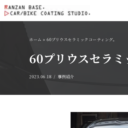
コ
ン
テ
ホーム
»
60プリウスセラミックコーティング。
ン
ツ
60プリウスセラ
へ
ス
キ
2023.06.18
事例紹介
ッ
プ