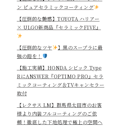
ン ピュアセラミックコーティング
【圧倒的な艶感】TOYOTA ハリアー
× ULGO新商品『セラミックFIVE』
【圧倒的なツヤ
】黒のスープラに最
強の鎧を！
⁡【施工実績】HONDA シビック Type
RにANSWER『OPTIMO PRO』セラ
ミックコーティング＆TVキャンセラー
取付
【レクサス LM】群馬県太田市のお客
様より内装フルコーティングのご依
頼！徹底した下地処理で極上の空間へ