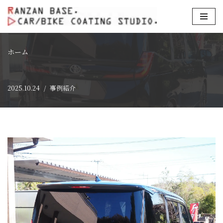
コ
ン
テ
ホーム
ン
ツ
2025.10.24
事例紹介
へ
ス
キ
ッ
プ