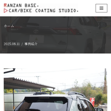
コ
ン
テ
ホーム
ン
ツ
2025.08.11
事例紹介
へ
ス
キ
ッ
プ