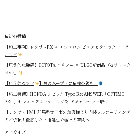
最近の投稿
【施工事例】レクサスRX × エシュロン ピュアセラミックコーテ
ィング
【圧倒的な艶感】TOYOTA ハリアー × ULGO新商品『セラミック
FIVE』
【圧倒的なツヤ
】黒のスープラに最強の鎧を！
⁡【施工実績】HONDA シビック Type RにANSWER『OPTIMO
PRO』セラミックコーティング＆TVキャンセラー取付
【レクサス LM】群馬県太田市のお客様より内装フルコーティング
のご依頼！徹底した下地処理で極上の空間へ
アーカイブ