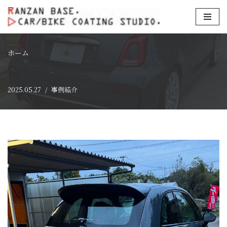
コ
ン
テ
ホーム
ン
ツ
2025.05.27
事例紹介
へ
ス
キ
ッ
プ