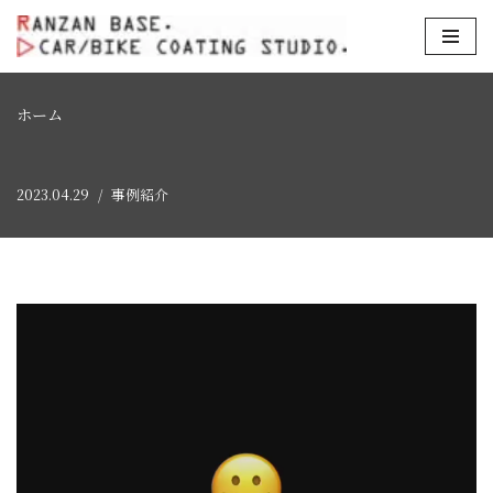
コ
ン
テ
ホーム
ン
ツ
2023.04.29
事例紹介
へ
ス
キ
ッ
プ