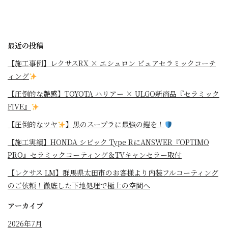
最近の投稿
【施工事例】レクサスRX × エシュロン ピュアセラミックコーテ
ィング
【圧倒的な艶感】TOYOTA ハリアー × ULGO新商品『セラミック
FIVE』
【圧倒的なツヤ
】黒のスープラに最強の鎧を！
⁡【施工実績】HONDA シビック Type RにANSWER『OPTIMO
PRO』セラミックコーティング＆TVキャンセラー取付
【レクサス LM】群馬県太田市のお客様より内装フルコーティング
のご依頼！徹底した下地処理で極上の空間へ
アーカイブ
2026年7月