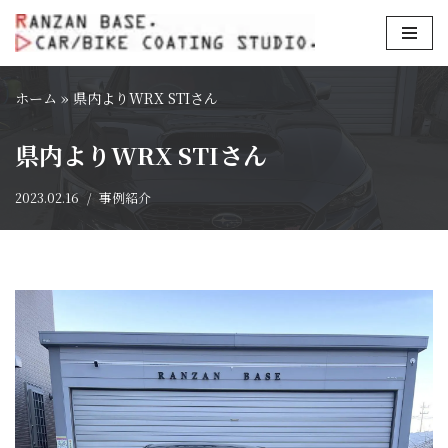
コ
ン
ホーム
»
県内よりWRX STIさん
テ
ン
県内よりWRX STIさん
ツ
へ
2023.02.16
事例紹介
ス
キ
ッ
プ