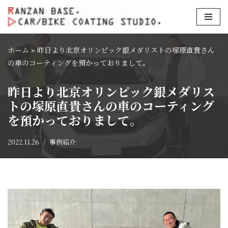
コ
ン
ホーム
»
昨日より北京オリンピック銀メダリストの塚原直貴さん
テ
の車のコーティングを預かっておりまして。
ン
ツ
昨日より北京オリンピック銀メダリス
へ
トの塚原直貴さんの車のコーティング
ス
を預かっておりまして。
キ
ッ
プ
2022.11.26
事例紹介