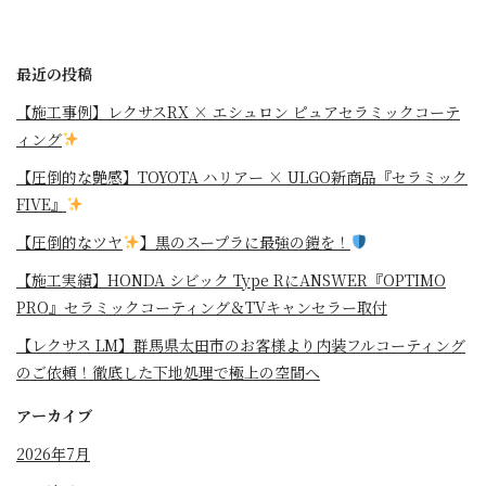
最近の投稿
【施工事例】レクサスRX × エシュロン ピュアセラミックコーテ
ィング
【圧倒的な艶感】TOYOTA ハリアー × ULGO新商品『セラミック
FIVE』
【圧倒的なツヤ
】黒のスープラに最強の鎧を！
⁡【施工実績】HONDA シビック Type RにANSWER『OPTIMO
PRO』セラミックコーティング＆TVキャンセラー取付
【レクサス LM】群馬県太田市のお客様より内装フルコーティング
のご依頼！徹底した下地処理で極上の空間へ
アーカイブ
2026年7月