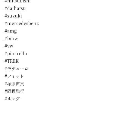
#mitsubishi
#daihatsu
#suzuki
#mercedesbenz
#amg
#bmw
#vw
#pinarello
#TREK
#モデューロ
#フィット
#塚原直貴
#岡野雅行
#ホンダ