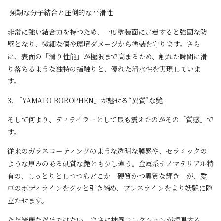
強靭な分子結合と圧倒的な平滑性
非常に強い結合力を持つため、一度塗装面に定着すると強固な防
壁となり、微細な傷や環境ダメージから塗装を守ります。さら
に、表面の「滑り性能」が極限まで高まるため、触れた瞬間に滑
り落ちるような独特の指触りと、優れた滑水性を実現していま
す。
3. 「YAMATO BOROPHEN」が魅せる“異質”な艶
そして何より、ディテイラーとして最も震えたのがその「質感」で
す。
従来のガラスコーティングのような透明な膜感や、セラミックの
ような厚みのある硬質な艶とも少し違う。金属系ナノマテリアル特
有の、しっとりとしつつもどこか「硬質かつ異質な輝き」が、愛
車のボディラインをグッと引き締め、プレスラインをより妖艶に際
立たせます。
ただ綺麗なだけではない。まさに神風コレクションが提唱する