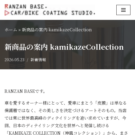
コ
ン
ホーム
»
新商品の案内 kamikazeCollection
テ
ン
新商品の案内 kamikazeCollection
ツ
へ
2026.05.23
新着情報
ス
キ
ッ
プ
RANZAN BASEです。
車を愛するオーナー様にとって、愛車にまとう「皮膜」は単なる
保護層ではなく、その美しさを決定づけるアートそのもの。当店
では常に世界最高峰のディテイリングを追い求めていますが、今
回、日本のディテイリング文化を世界へと発信し続ける
「KAMIKAZE COLLECTION（神風コレクション）」から、まさ