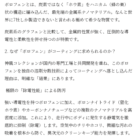
ボロフェンとは、炭素ではなく「ホウ素」をハニカム（蜂の巣）
状の構造に編み込んだ、最先端の金属系ナノマテリアル。なんと世
界に7社しか製造できないと言われる極めて希少な物質です。
炭素系のグラフェンと比較して、金属的性質が強く、圧倒的な導
電性と柔軟性を併せ持つのが特徴です。
2. なぜ「ボロフェン」がコーティングに求められるのか？
神風コレクションが国内の専門工場と共同開発を重ね、このボロ
フェンを独自の溶剤分散技術によってコーティングへ落とし込んだ
理由は、明確な「結果」にあります。
極限の「除電性能」による防汚
強い導電性を持つボロフェンに加え、ボロンナイトライド（窒化
ホウ素）やカーボンナノチューブなどの複数のナノマテリアルを高
密度に添加。これにより、走行中にボディに発生する静電気を徹
底的に抑制（除電）します。空気中のチリやホコリ、微細な汚れの
吸着を根本から防ぐ、異次元のクリーンキープ能力を発揮します。