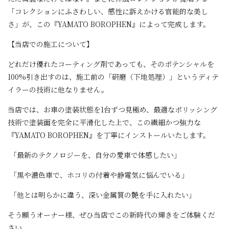
「コレクションにふさわしい、感性に訴えかける官能的な美し
さ」が、この『YAMATO BOROPHEN』によって完成します。
【当店での施工について】
どれだけ優れたコーティング剤であっても、そのポテンシャルを
100%引き出すのは、施工前の「研磨（下地処理）」というディテ
イラーの技術に他なりません。
当店では、お車の塗装状態を1台ずつ見極め、最適なポリッシング
技術で塗装面を完全に平滑化した上で、この繊細かつ強力な
『YAMATO BOROPHEN』を丁寧にインストールいたします。
「最新のテクノロジーを、自分の愛車で体感したい」
「黒や濃色車で、ホコリの付着や静電気に悩んでいる」
「他とは明らかに違う、深い金属質の艶を手に入れたい」
そう願うオーナー様、ぜひ当店でこの新時代の輝きをご体験くだ
さい。