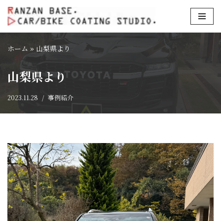
コ
ン
ホーム
»
山梨県より
テ
ン
山梨県より
ツ
へ
2023.11.28
事例紹介
ス
キ
ッ
プ