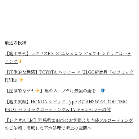
最近の投稿
【施工事例】レクサスRX × エシュロン ピュアセラミックコーテ
ィング
【圧倒的な艶感】TOYOTA ハリアー × ULGO新商品『セラミック
FIVE』
【圧倒的なツヤ
】黒のスープラに最強の鎧を！
⁡【施工実績】HONDA シビック Type RにANSWER『OPTIMO
PRO』セラミックコーティング＆TVキャンセラー取付
【レクサス LM】群馬県太田市のお客様より内装フルコーティング
のご依頼！徹底した下地処理で極上の空間へ