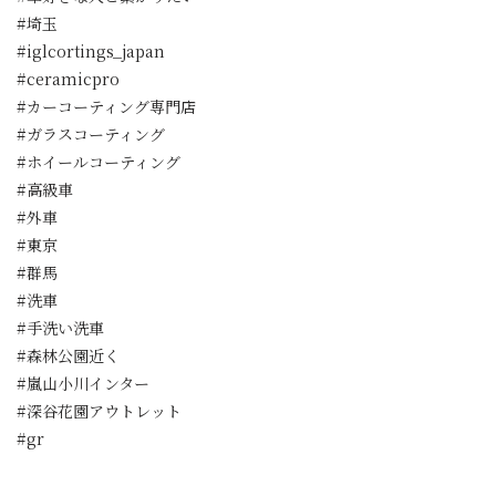
#埼玉
#iglcortings_japan
#ceramicpro
#カーコーティング専門店
#ガラスコーティング
#ホイールコーティング
#高級車
#外車
#東京
#群馬
#洗車
#手洗い洗車
#森林公園近く
#嵐山小川インター
#深谷花園アウトレット
#gr