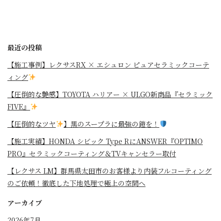
最近の投稿
【施工事例】レクサスRX × エシュロン ピュアセラミックコーテ
ィング
【圧倒的な艶感】TOYOTA ハリアー × ULGO新商品『セラミック
FIVE』
【圧倒的なツヤ
】黒のスープラに最強の鎧を！
⁡【施工実績】HONDA シビック Type RにANSWER『OPTIMO
PRO』セラミックコーティング＆TVキャンセラー取付
【レクサス LM】群馬県太田市のお客様より内装フルコーティング
のご依頼！徹底した下地処理で極上の空間へ
アーカイブ
2026年7月