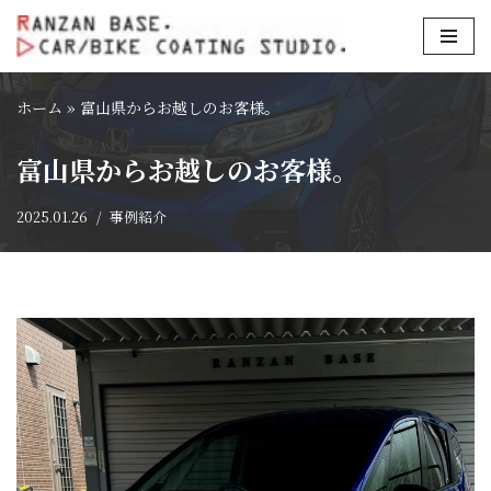
コ
ン
ホーム
»
富山県からお越しのお客様。
テ
ン
富山県からお越しのお客様。
ツ
へ
2025.01.26
事例紹介
ス
キ
ッ
プ