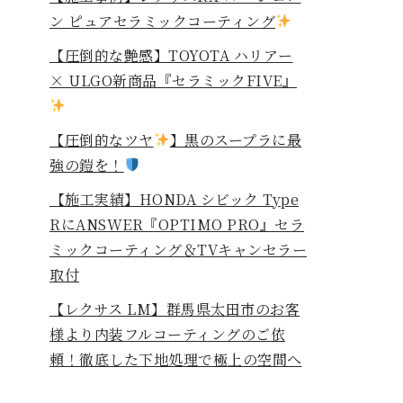
ン ピュアセラミックコーティング
【圧倒的な艶感】TOYOTA ハリアー
× ULGO新商品『セラミックFIVE』
【圧倒的なツヤ
】黒のスープラに最
強の鎧を！
⁡【施工実績】HONDA シビック Type
RにANSWER『OPTIMO PRO』セラ
ミックコーティング＆TVキャンセラー
取付
【レクサス LM】群馬県太田市のお客
様より内装フルコーティングのご依
頼！徹底した下地処理で極上の空間へ