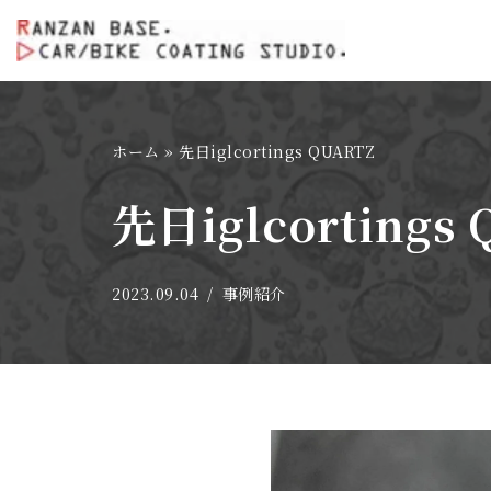
コ
ン
テ
ホーム
»
先日iglcortings QUARTZ
ン
ツ
先日iglcortings
へ
ス
キ
2023.09.04
事例紹介
ッ
プ