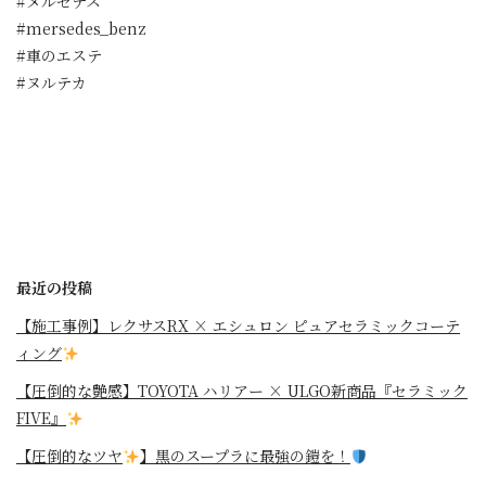
#メルセデス
#mersedes_benz
#車のエステ
#ヌルテカ
最近の投稿
【施工事例】レクサスRX × エシュロン ピュアセラミックコーテ
ィング
【圧倒的な艶感】TOYOTA ハリアー × ULGO新商品『セラミック
FIVE』
【圧倒的なツヤ
】黒のスープラに最強の鎧を！