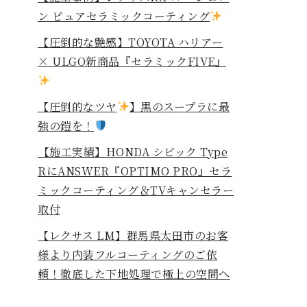
ン ピュアセラミックコーティング
【圧倒的な艶感】TOYOTA ハリアー
× ULGO新商品『セラミックFIVE』
【圧倒的なツヤ
】黒のスープラに最
強の鎧を！
⁡【施工実績】HONDA シビック Type
RにANSWER『OPTIMO PRO』セラ
ミックコーティング＆TVキャンセラー
取付
【レクサス LM】群馬県太田市のお客
様より内装フルコーティングのご依
頼！徹底した下地処理で極上の空間へ