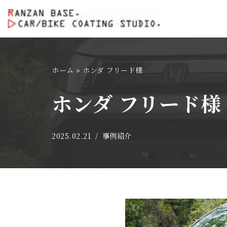
コ
ン
テ
ホーム
»
ホンダ フリード様
ン
ツ
ホンダ フリード様
へ
ス
キ
2025.02.21
事例紹介
ッ
プ