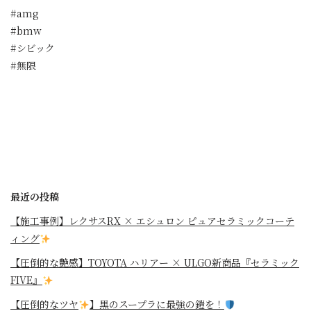
#amg
#bmw
#シビック
#無限
最近の投稿
【施工事例】レクサスRX × エシュロン ピュアセラミックコーテ
ィング
【圧倒的な艶感】TOYOTA ハリアー × ULGO新商品『セラミック
FIVE』
【圧倒的なツヤ
】黒のスープラに最強の鎧を！