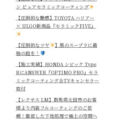
ン ピュアセラミックコーティング
【圧倒的な艶感】TOYOTA ハリアー
× ULGO新商品『セラミックFIVE』
【圧倒的なツヤ
】黒のスープラに最
強の鎧を！
⁡【施工実績】HONDA シビック Type
RにANSWER『OPTIMO PRO』セラ
ミックコーティング＆TVキャンセラー
取付
【レクサス LM】群馬県太田市のお客
様より内装フルコーティングのご依
頼！徹底した下地処理で極上の空間へ