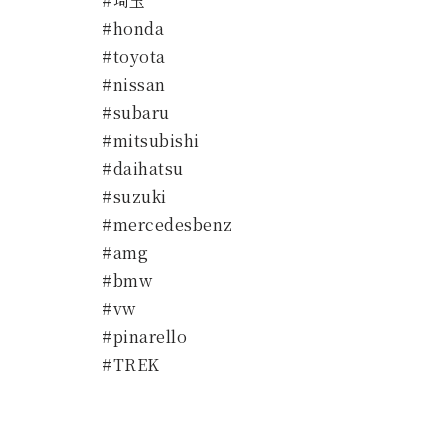
#埼玉
#honda
#toyota
#nissan
#subaru
#mitsubishi
#daihatsu
#suzuki
#mercedesbenz
#amg
#bmw
#vw
#pinarello
#TREK