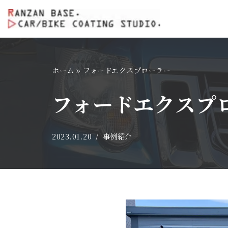
コ
ン
テ
ホーム
»
フォードエクスプローラー
ン
ツ
フォードエクスプ
へ
ス
キ
2023.01.20
事例紹介
ッ
プ