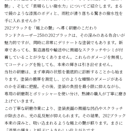
艶」、そして「素晴らしい撥水力」についてご紹介します。まる
で鏡のような漆黒のボディと、雨粒が滑り落ちる驚きの撥水性を
手に入れませんか？
202ブラックを「極上の艶」へ導く研磨のこだわり
ランドクルーザー250の202ブラックは、その深みのある色合いが
魅力的ですが、同時に非常にデリケートな塗装でもあります。新
車であっても、製造過程や輸送中に微細なスクラッチやシミが付
着していることが少なくありません。これらのダメージを無視し
てコーティングを施しても、本来の輝きは引き出せません。
当社の研磨は、まず車両の状態を徹底的に診断することから始ま
ります。塗装の膜厚を測定し、どのような種類のダメージがある
のかを正確に把握。その後、塗装の負担を最小限に抑えながら、
専用の研磨剤とポリッシャーを使い分け、熟練の職人が丁寧に磨き
上げていきます。
この丁寧な研磨作業により、塗装表面の微細な凹凸やスクラッチ
が除去され、光の乱反射が抑えられます。その結果、202ブラック
本来の深みと、吸い込まれるような極上の艶が蘇ります。まさに
「漆黒の輝き」と呼ぶにふさわしい仕上がりです。