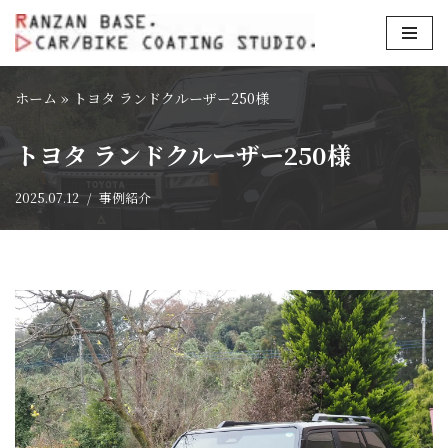
コ
ン
ホーム
»
トヨタ ランドクルーザー250様
テ
ン
トヨタ ランドクルーザー250様
ツ
へ
2025.07.12
事例紹介
ス
キ
ッ
プ