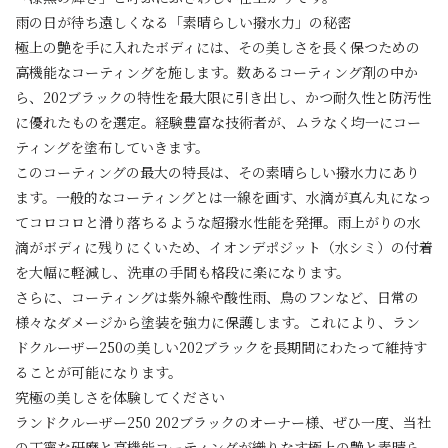
雨の日が待ち遠しくなる「素晴らしい撥水力」の秘密
極上の艶を手に入れたボディには、その美しさを長く保つための
高機能なコーティングを施します。数あるコーティング剤の中か
ら、202ブラックの特性を最大限に引き出し、かつ耐久性と防汚性
に優れたものを選定。経験豊富な技術者が、ムラなく均一にコー
ティングを塗布していきます。
このコーティングの最大の特長は、その素晴らしい撥水力にあり
ます。一般的なコーティングとは一線を画す、水滴が真ん丸になっ
てコロコロと滑り落ちるような超撥水性能を発揮。雨上がりの水
滴がボディに残りにくいため、イオンデポジット（水シミ）の付着
を大幅に軽減し、洗車の手間も格段に楽になります。
さらに、コーティングは紫外線や酸性雨、鳥のフンなど、日常の
様々なダメージから塗装を強力に保護します。これにより、ラン
ドクルーザー250の美しい202ブラックを長期間にわたって維持す
ることが可能になります。
究極の美しさを体験してください
ランドクルーザー250 202ブラックのオーナー様、ぜひ一度、当社
の丁寧な研磨と高機能コーティングが織りなす極上の艶と素晴ら