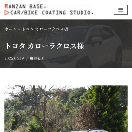
コ
ン
ホーム
»
トヨタ カローラクロス様
テ
ン
トヨタ カローラクロス様
ツ
へ
2025.06.19
事例紹介
ス
キ
ッ
プ