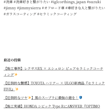
#洗車 #洗車好きと繋がりたい #iglcorthings_japan #suzuki
#jimny #jimmysierra #オフロード車 #車好きな人と繋がりたい
#ガラスコーティング #セラミックコーティング
最近の投稿
【施工事例】レクサスRX × エシュロン ピュアセラミックコーテ
ィング
【圧倒的な艶感】TOYOTA ハリアー × ULGO新商品『セラミック
FIVE』
【圧倒的なツヤ
】黒のスープラに最強の鎧を！
⁡【施工実績】HONDA シビック Type RにANSWER『OPTIMO