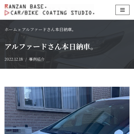
コ
ン
ホーム
»
アルファードさん本日納車。
テ
ン
アルファードさん本日納車。
ツ
へ
2022.12.18
事例紹介
ス
キ
ッ
プ