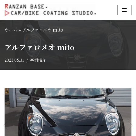
コ
ン
ホーム
»
アルファロメオ mito
テ
ン
アルファロメオ mito
ツ
へ
2023.05.31
事例紹介
ス
キ
ッ
プ