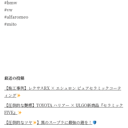
#bmw
#vw
#alfaromeo
#mito
最近の投稿
【施工事例】レクサスRX × エシュロン ピュアセラミックコーテ
ィング
【圧倒的な艶感】TOYOTA ハリアー × ULGO新商品『セラミック
FIVE』
【圧倒的なツヤ
】黒のスープラに最強の鎧を！