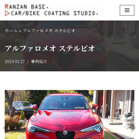
コ
ン
ホーム
»
アルファロメオ ステルビオ
テ
ン
アルファロメオ ステルビオ
ツ
へ
2024.02.27
事例紹介
ス
キ
ッ
プ