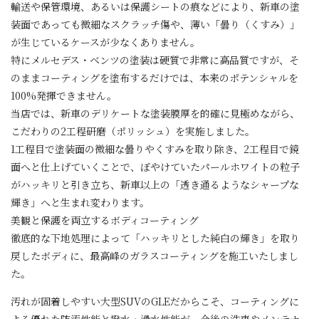
輸送や保管環境、あるいは保護シートの痕などにより、新車の塗
装面であっても微細なスクラッチ傷や、薄い「曇り（くすみ）」
が生じているケースが少なくありません。
特にメルセデス・ベンツの塗装は硬質で非常に高品質ですが、そ
のままコーティングを塗布するだけでは、本来のポテンシャルを
100%発揮できません。
当店では、新車のデリケートな塗装膜厚を的確に見極めながら、
こだわりの2工程研磨（ポリッシュ）を実施しました。
1工程目で塗装面の微細な曇りやくすみを取り除き、2工程目で鏡
面へと仕上げていくことで、ぼやけていたパールホワイトの粒子
がハッキリと引き立ち、新車以上の「透き通るようなシャープな
輝き」へと生まれ変わります。
美観と保護を両立するボディコーティング
徹底的な下地処理によって「ハッキリとした純白の輝き」を取り
戻したボディに、最高峰のガラスコーティングを施工いたしまし
た。
汚れが固着しやすい大型SUVのGLEだからこそ、コーティングに
よる優れた防汚性能と撥水・滑水性能が、今後の洗車やメンテナ