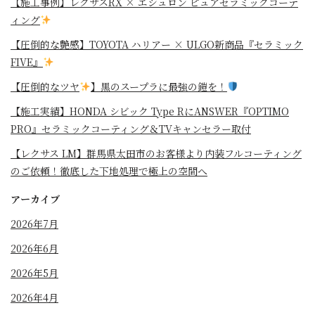
【施工事例】レクサスRX × エシュロン ピュアセラミックコーテ
ィング
【圧倒的な艶感】TOYOTA ハリアー × ULGO新商品『セラミック
FIVE』
【圧倒的なツヤ
】黒のスープラに最強の鎧を！
⁡【施工実績】HONDA シビック Type RにANSWER『OPTIMO
PRO』セラミックコーティング＆TVキャンセラー取付
【レクサス LM】群馬県太田市のお客様より内装フルコーティング
のご依頼！徹底した下地処理で極上の空間へ
アーカイブ
2026年7月
2026年6月
2026年5月
2026年4月