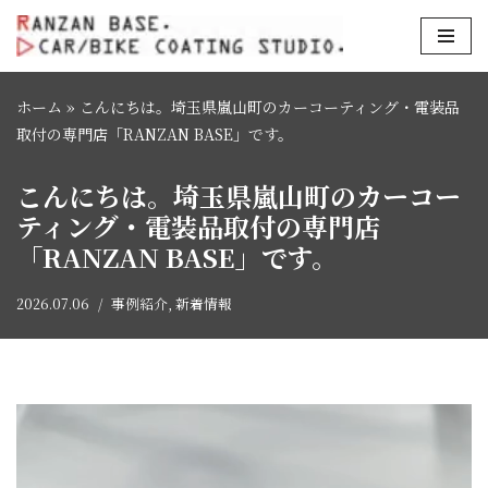
コ
ン
ホーム
»
こんにちは。埼玉県嵐山町のカーコーティング・電装品
テ
取付の専門店「RANZAN BASE」です。
ン
ツ
こんにちは。埼玉県嵐山町のカーコー
へ
ティング・電装品取付の専門店
ス
「RANZAN BASE」です。
キ
ッ
プ
2026.07.06
事例紹介
,
新着情報