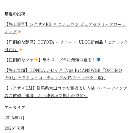
最近の投稿
【施工事例】レクサスRX × エシュロン ピュアセラミックコーテ
ィング
【圧倒的な艶感】TOYOTA ハリアー × ULGO新商品『セラミック
FIVE』
【圧倒的なツヤ
】黒のスープラに最強の鎧を！
⁡【施工実績】HONDA シビック Type RにANSWER『OPTIMO
PRO』セラミックコーティング＆TVキャンセラー取付
【レクサス LM】群馬県太田市のお客様より内装フルコーティング
のご依頼！徹底した下地処理で極上の空間へ
アーカイブ
2026年7月
2026年6月