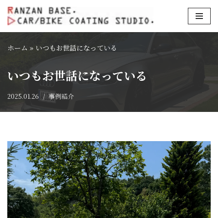
コ
ン
ホーム
»
いつもお世話になっている
テ
ン
いつもお世話になっている
ツ
へ
2025.01.26
事例紹介
ス
キ
ッ
プ