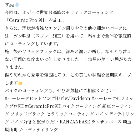
す
今回は、ボディに世界最高峰のセラミックコーティング
「Ceramic Pro 9H」を施工。
さらに、形状が複雑なエンジン周りやその他の細かなパーツに
は、ガン吹き（スプレー施工）を用いて、隅々まで全体を徹底的
にコーティングしています。
施工後のソリッドブラックは、深みと潤いが増し、なんとも言え
ない圧倒的な佇まいに仕上がりました…！漆黒の美しい艶がたま
りません。
傷や汚れから愛車を強固に守り、この美しい状態を長期間キープ
します
バイクのコーティングも、ぜひお気軽にご相談ください！
#ハーレーダビッドソン #HarleyDavidson #ハーレー #セラミッ
クプロ9H #CeramicPro9H バイクコーティング 新車コーティン
グ ソリッドブラック セラミックコーティング バイクディテイリン
グ バイク好きと繋がりたい RANZANBASE ランザンベース 埼玉
嵐山町 カーディテイリング