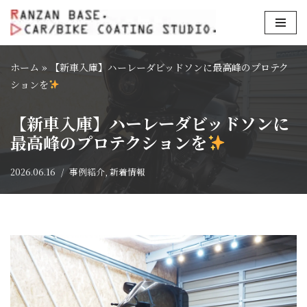
コ
ン
ホーム
»
【新車入庫】ハーレーダビッドソンに最高峰のプロテク
テ
ションを
ン
ツ
【新車入庫】ハーレーダビッドソンに
へ
最高峰のプロテクションを
ス
キ
2026.06.16
事例紹介
,
新着情報
ッ
プ