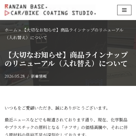
コ
ン
ホーム
»
【大切なお知らせ】商品ラインナップのリニューアル
テ
（入れ替え）について
ン
ツ
【大切なお知らせ】商品ラインナップ
へ
のリニューアル（入れ替え）について
ス
キ
2026.05.28
新着情報
ッ
プ
いつもをご愛顧いただき、誠にありがとうございます。
最近ニュースなどでも報道されております通り、現在、化学製品
やプラスチックの原料となる「ナフサ」の価格高騰や、それに伴
う原材料の供給不足が深刻化しております。