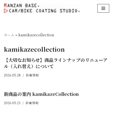
コ
ン
テ
ン
ホーム
»
kamikazecollection
ツ
へ
kamikazecollection
ス
キ
【大切なお知らせ】商品ラインナップのリニューア
ッ
ル（入れ替え）について
プ
2026.05.28
新着情報
新商品の案内 kamikazeCollection
2026.05.23
新着情報