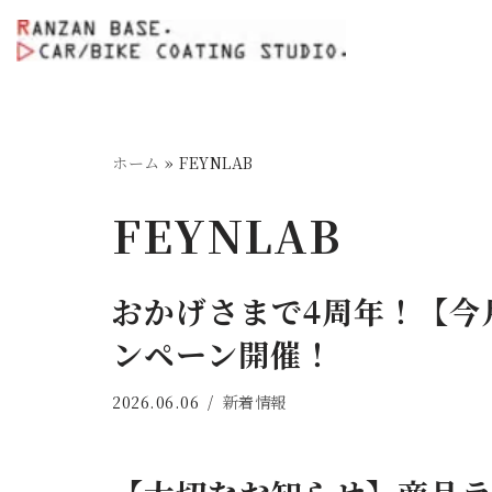
コ
ン
テ
ン
ホーム
»
FEYNLAB
ツ
へ
FEYNLAB
ス
キ
おかげさまで4周年！【今
ッ
プ
ンペーン開催！
2026.06.06
新着情報