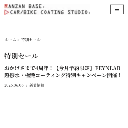
コ
ン
テ
ン
ホーム
»
特別セール
ツ
へ
特別セール
ス
キ
おかげさまで4周年！【今月予約限定】FEYNLAB
ッ
超撥水・極艶コーティング特別キャンペーン開催！
プ
2026.06.06
新着情報