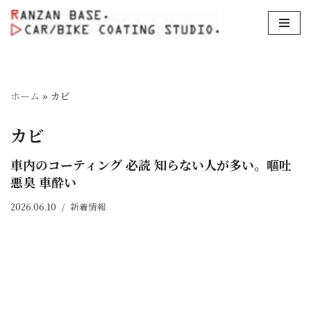
コ
ン
テ
ン
ホーム
»
カビ
ツ
へ
カビ
ス
キ
車内のコーティング 必読 知らない人が多い。嘔吐
ッ
悪臭 車酔い
プ
2026.06.10
新着情報