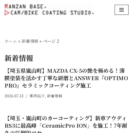
コ
ン
テ
ン
ホーム
»
新着情報
»
ページ 2
ツ
へ
新着情報
ス
キ
【埼玉県嵐山町】MAZDA CX-5の艶を極める！薄
ッ
膜塗装を活かす丁寧な研磨とANSWER『OPTIMO
プ
PRO』セラミックコーティング施工⁡
2026.07.13
事例紹介
,
新着情報
【埼玉・嵐山町のカーコーティング】新車アウディ
RS3に最高峰「CeramicPro ION」を施工！7年耐
久の圧倒的ツヤ